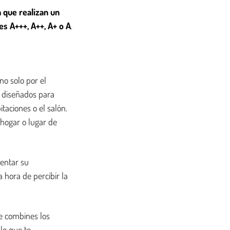
 que realizan un
s A+++, A++, A+ o A
.
no solo por el
e diseñados para
taciones o el salón.
 hogar o lugar de
mentar su
 hora de percibir la
ue combines los
lo que te