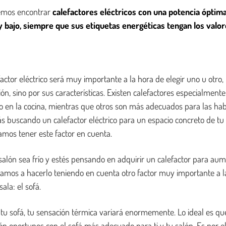
remos encontrar
calefactores eléctricos con una potencia óptima
bajo, siempre que sus etiquetas energéticas tengan los valore
factor eléctrico será muy importante a la hora de elegir uno u otro, 
ón, sino por sus características. Existen calefactores especialment
o en la cocina, mientras que otros son más adecuados para las habi
tás buscando un calefactor eléctrico para un espacio concreto de tu
amos tener este factor en cuenta.
salón sea frío y estés pensando en adquirir un calefactor para au
amos a hacerlo teniendo en cuenta otro factor muy importante a la
ala: el sofá.
 tu sofá, tu sensación térmica variará enormemente. Lo ideal es q
ón oportunos con el sofá más adecuado para ti y tu salón. Es por el