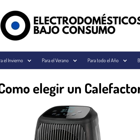
a el Invierno
Para el Verano
Para todo el Año
B
Como elegir un Calefacto