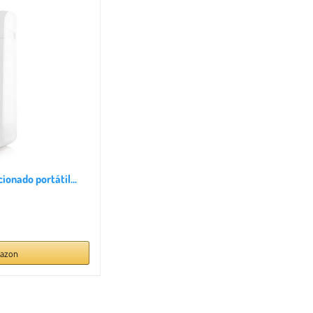
onado portátil...
azon