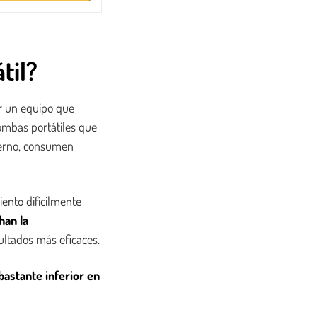
til?
r un equipo que
ombas portátiles que
vierno, consumen
iento difícilmente
han la
ultados más eficaces.
bastante inferior en