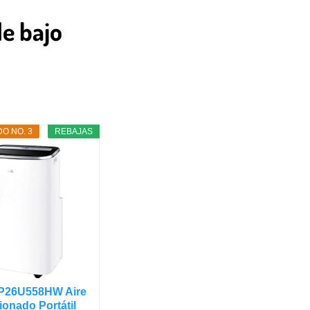
de bajo
O NO. 3
REBAJAS
P26U558HW Aire
onado Portátil