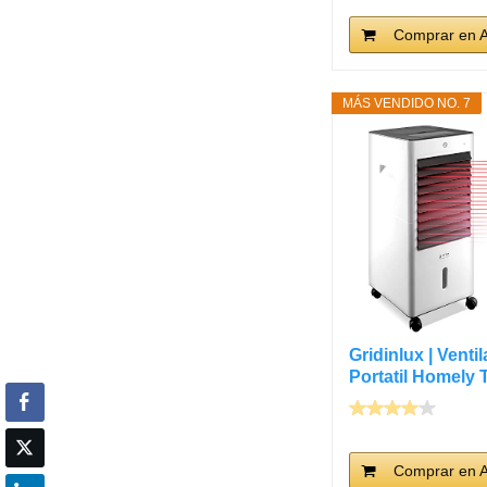
Comprar en 
MÁS VENDIDO NO. 7
Gridinlux | Venti
Portatil Homely 
Comprar en 