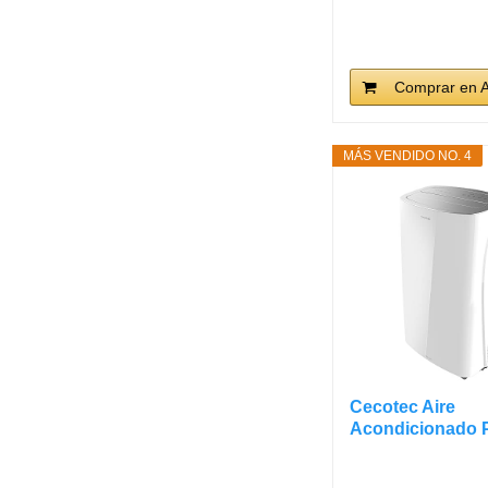
ForceClima...
Comprar en 
MÁS VENDIDO NO. 4
Cecotec Aire
Acondicionado P
ForceClima...