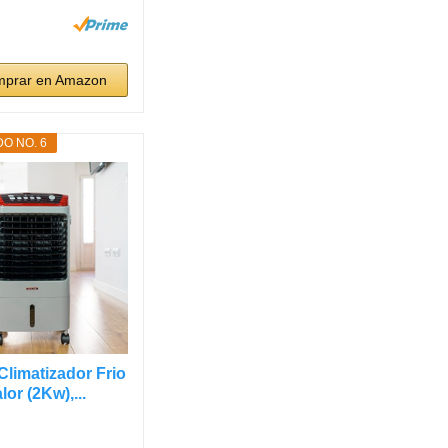
prar en Amazon
O NO. 6
limatizador Frio
lor (2Kw),...