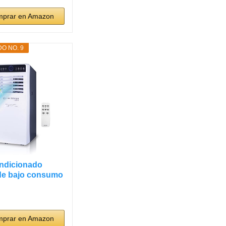
prar en Amazon
O NO. 9
ondicionado
 de bajo consumo
prar en Amazon