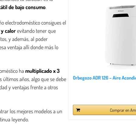
átil de bajo consumo
.
ño electrodoméstico consigues el
 y calor
evitando tener que
tos, y además, al poder
 esa ventaja allí donde más lo
odoméstico ha
multiplicado x 3
Orbegozo ADR 126 – Aire Acondici
s últimos años, algo que se debe
idad y ventajas frente a otros
Comprar en Am
ntrar los mejores modelos a un
ntinua leyendo.