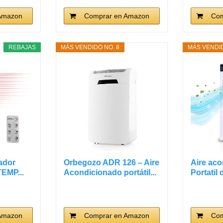
Amazon
Comprar en Amazon
Com
REBAJAS
MÁS VENDIDO NO. 8
MÁS VENDID
lador
Orbegozo ADR 126 – Aire
Aire ac
TEMP...
Acondicionado portátil...
Portatil
|...
Amazon
Comprar en Amazon
Com