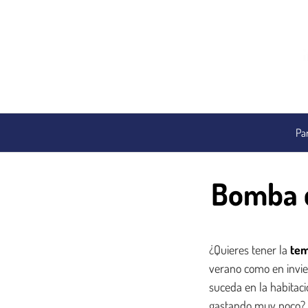
Saltar
al
contenido
Par
Bomba d
¿Quieres tener la
tem
verano como en invie
suceda en la habitac
gastando muy poco? E