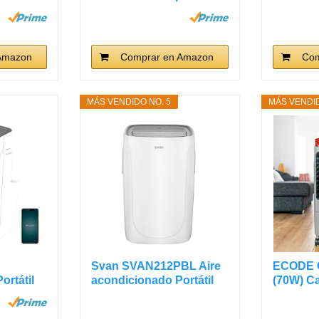
en 1...
Chill...
Amazon
Comprar en Amazon
Com
MÁS VENDIDO NO. 5
MÁS VENDID
Svan SVAN212PBL Aire
ECODE C
ortátil
acondicionado Portátil
(70W) Ca
Bomba...