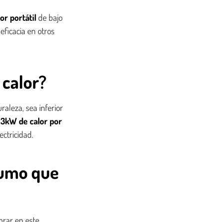
or portátil
de bajo
ficacia en otros
calor?
aleza, sea inferior
3kW de calor por
ctricidad.
sumo que
prar en este