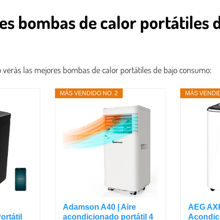
es bombas de calor portátiles 
do verás las mejores bombas de calor portátiles de bajo consumo:
MÁS VENDIDO NO. 2
MÁS VENDID
Adamson A40 | Aire
AEG AX
rtátil
acondicionado portátil 4
Acondici