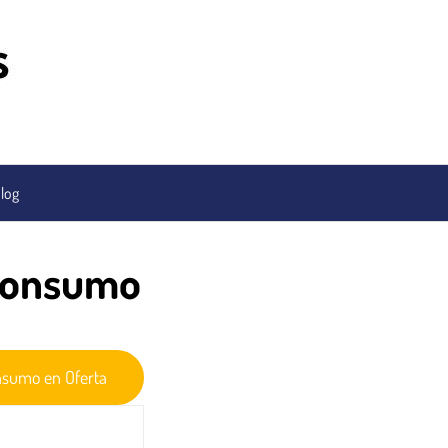
log
 consumo
nsumo en Oferta