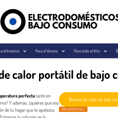
a el Invierno
Para el Verano
Para todo el Año
B
e calor portátil de bajo
peratura
perfecta
tanto en
Bomba de calor de bajo co
rno? Y además, ¿quieres que eso
ión de tu hogar que te apetezca
MÁS VENDIDO NO. 1
ntonces tu solución es la