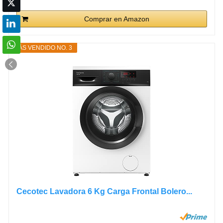
Comprar en Amazon
MÁS VENDIDO NO. 3
Cecotec Lavadora 6 Kg Carga Frontal Bolero...